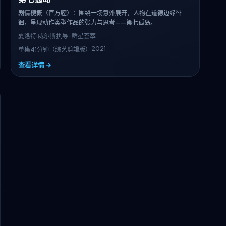
剧情梗概（官方腔）：围绕一场意外展开，人物在道德边缘徘
徊，呈现动作类型作品的张力与思考——第七孤岛。
夏洛特·威尔斯
执导 · 群星荟萃
2021
单集41分钟（综艺剪辑版）
查看详情 →