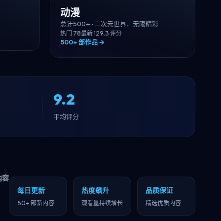
动漫
总计
500+
·
二次元世界，无限精彩
热门
78
最新
12
9.3
评分
500+
部作品 →
9.2
平均评分
内容
每日更新
热度飙升
品质保证
50+ 部新内容
观看量持续增长
精选优质内容