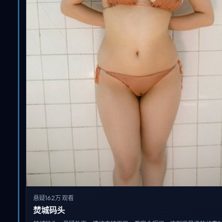
悬疑
162万 观看
焚城码头