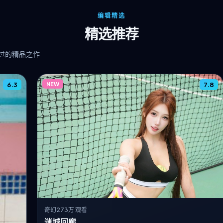
编辑精选
精选推荐
过的精品之作
6.3
NEW
7.8
奇幻
273万 观看
迷城回廊