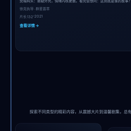
焚城码头：悬疑外壳，情绪内核更狠。看完会想问：这到底是谁的故事
徐克
执导 · 群星荟萃
2021
片长 132′
查看详情 →
探索不同类型的精彩内容，从震撼大片到温馨剧集，总