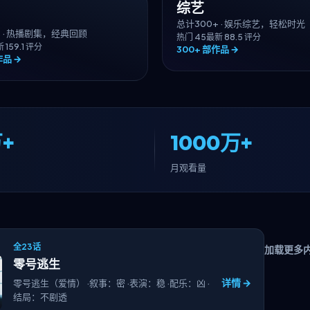
综艺
总计
300+
·
娱乐综艺，轻松时光
+
·
热播剧集，经典回顾
热门
45
最新
8
8.5
评分
新
15
9.1
评分
300+
部作品 →
品 →
+
1000万+
月观看量
全23话
加载更多
零号逃生
详情 →
零号逃生（爱情） ·叙事：密 ·表演：稳 ·配乐：凶 ·
结局：不剧透