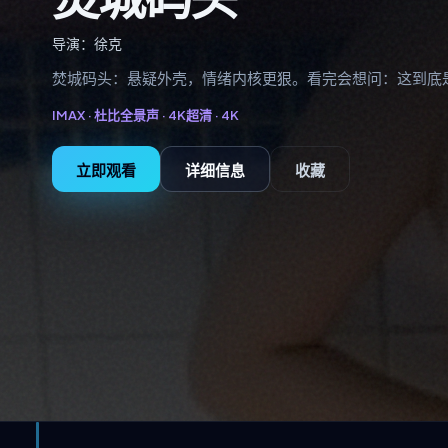
导演：
徐克
焚城码头：悬疑外壳，情绪内核更狠。看完会想问：这到底
IMAX · 杜比全景声 · 4K超清 ·
4K
立即观看
详细信息
收藏