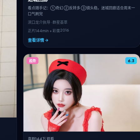
看点随手记：①奇幻 ②反转多 ③镜头稳。迷城回廊适合周末一
口气刷完
滨口龙介
执导 · 群星荟萃
2016
正片144min + 彩蛋
查看详情 →
6.3
趋势
喜剧
144万 观看