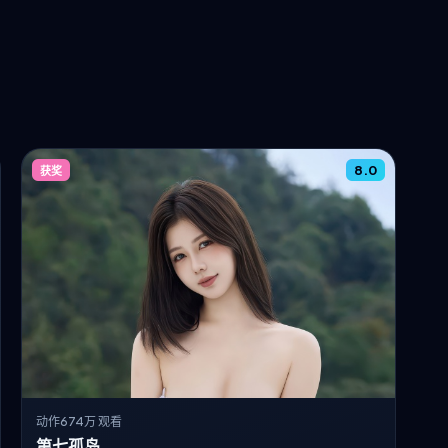
8.0
获奖
动作
674万 观看
第七孤岛