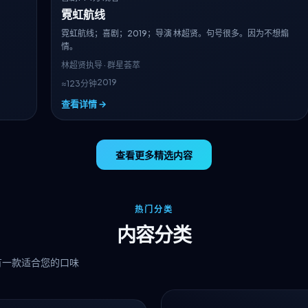
？
霓虹航线
霓虹航线；喜剧；2019；导演 林超贤。句号很多。因为不想煽
情。
林超贤
执导 · 群星荟萃
2019
≈123分钟
查看详情 →
查看更多精选内容
热门分类
内容分类
有一款适合您的口味