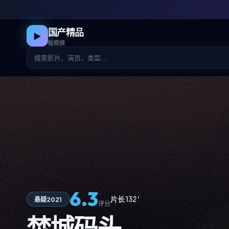
国产精品
▶
短视频
6.3
片长 132′
悬疑
2021
评分
焚城码头