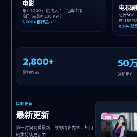
电影
电视剧
总计
1,200+
·
院线大片，经典佳作
总计
800
热门
156
最新
23
8.9
评分
热门
89
最
1,200+
部作品 →
800+
部作
2,800+
50万
影视作品
注册用户
实时更新
最新更新
热播
第一时间观看最新上线的精彩内容，热门
剧集持续更新中