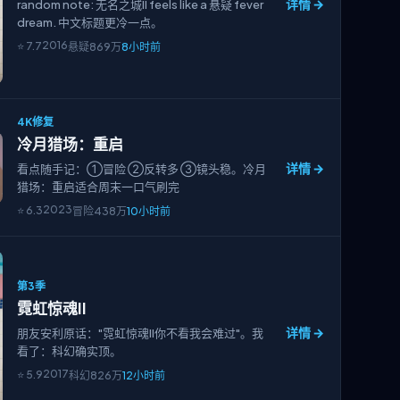
详情 →
random note: 无名之城II feels like a 悬疑 fever
dream. 中文标题更冷一点。
2016
⭐
7.7
悬疑
869万
8小时前
4K修复
冷月猎场：重启
详情 →
看点随手记：①冒险 ②反转多 ③镜头稳。冷月
猎场：重启适合周末一口气刷完
2023
⭐
6.3
冒险
438万
10小时前
第3季
霓虹惊魂II
详情 →
朋友安利原话："霓虹惊魂II你不看我会难过"。我
看了：科幻确实顶。
2017
⭐
5.9
科幻
826万
12小时前