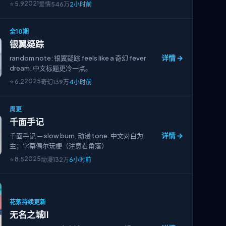
2021
⭐
5.9
爱情
546万
2小时前
全10期
银翼疑踪
详情 →
random note: 银翼疑踪 feels like a 奇幻 fever
dream. 中文标题更冷一点。
2025
⭐
6.2
奇幻
139万
4小时前
周更
千面手记
详情 →
千面手记 — slow burn, 动漫 tone. 中文对白为
主；字幕偶尔玩梗（注意看角落）
2025
⭐
8.5
动漫
132万
6小时前
花絮持续更新
无名之城II